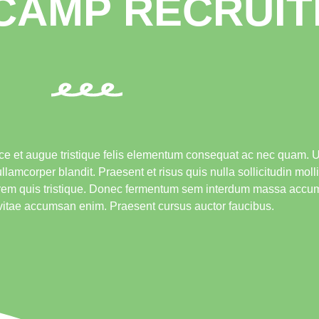
CAMP RECRUIT
 et augue tristique felis elementum consequat ac nec quam. Ut
lamcorper blandit. Praesent et risus quis nulla sollicitudin moll
 lorem quis tristique. Donec fermentum sem interdum massa accum
m vitae accumsan enim. Praesent cursus auctor faucibus.